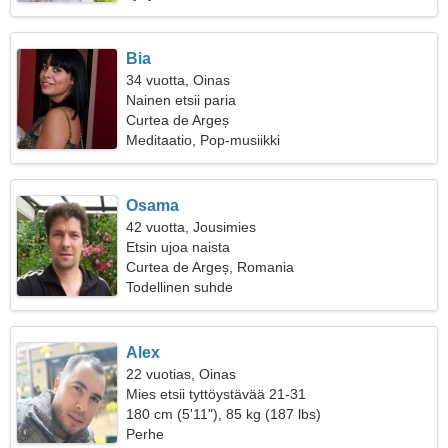
Bia
34 vuotta, Oinas
Nainen etsii paria
Curtea de Argeș
Meditaatio, Pop-musiikki
Osama
42 vuotta, Jousimies
Etsin ujoa naista
Curtea de Argeș, Romania
Todellinen suhde
Alex
22 vuotias, Oinas
Mies etsii tyttöystävää 21-31
180 cm (5'11"), 85 kg (187 lbs)
Perhe