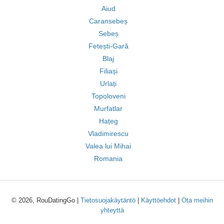
Aiud
Caransebeș
Sebeș
Fetești-Gară
Blaj
Filiași
Urlați
Topoloveni
Murfatlar
Hațeg
Vladimirescu
Valea lui Mihai
Romania
© 2026, RouDatingGo |
Tietosuojakäytäntö
|
Käyttöehdot
|
Ota meihin
yhteyttä