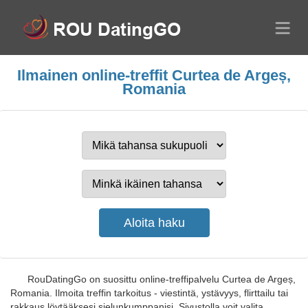
Ilmainen online-treffit Curtea de Argeș,
Romania
RouDatingGo on suosittu online-treffipalvelu Curtea de Argeș,
Romania. Ilmoita treffin tarkoitus - viestintä, ystävyys, flirttailu tai
rakkaus löytääksesi sielunkumppanisi. Sivustolla voit valita