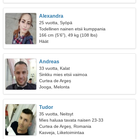
Alexandra
25 vuotta, Syöpä
Todellinen nainen etsii kumppania
166 cm (5'6"), 49 kg (108 lbs)
Häät
Andreas
33 vuotta, Kalat
Sinkku mies etsii vaimoa
Curtea de Argeș
Jooga, Melonta
Tudor
35 vuotta, Neitsyt
Mies haluaa tavata naisen 23-33
Curtea de Argeș, Romania
Kasveja, Liiketoimintaa