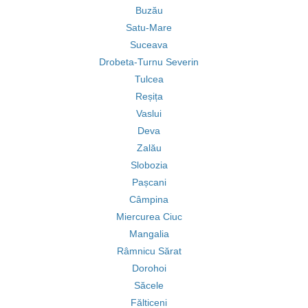
Buzău
Satu-Mare
Suceava
Drobeta-Turnu Severin
Tulcea
Reșița
Vaslui
Deva
Zalău
Slobozia
Pașcani
Câmpina
Miercurea Ciuc
Mangalia
Râmnicu Sărat
Dorohoi
Săcele
Fălticeni