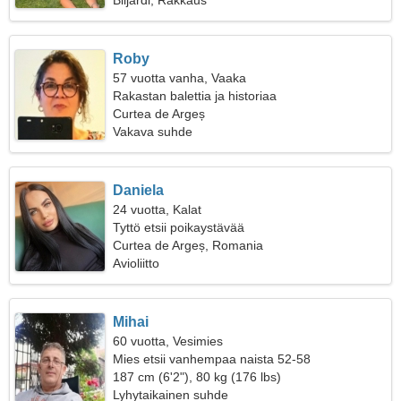
Biljardi, Rakkaus
Roby
57 vuotta vanha, Vaaka
Rakastan balettia ja historiaa
Curtea de Argeș
Vakava suhde
Daniela
24 vuotta, Kalat
Tyttö etsii poikaystävää
Curtea de Argeș, Romania
Avioliitto
Mihai
60 vuotta, Vesimies
Mies etsii vanhempaa naista 52-58
187 cm (6'2"), 80 kg (176 lbs)
Lyhytaikainen suhde