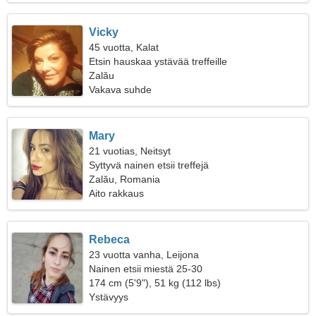
Vicky
45 vuotta, Kalat
Etsin hauskaa ystävää treffeille
Zalău
Vakava suhde
Mary
21 vuotias, Neitsyt
Syttyvä nainen etsii treffejä
Zalău, Romania
Aito rakkaus
Rebeca
23 vuotta vanha, Leijona
Nainen etsii miestä 25-30
174 cm (5'9"), 51 kg (112 lbs)
Ystävyys