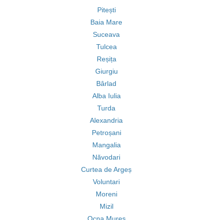
Pitești
Baia Mare
Suceava
Tulcea
Reșița
Giurgiu
Bârlad
Alba Iulia
Turda
Alexandria
Petroșani
Mangalia
Năvodari
Curtea de Argeș
Voluntari
Moreni
Mizil
Ocna Mureș