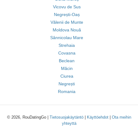
Vicovu de Sus
Negrești-Oaș
Vălenii de Munte
Moldova Nouă
Sânnicolau Mare
Strehaia
Covasna
Beclean
Măcin
Ciurea
Negrești
Romania
© 2026, RouDatingGo |
Tietosuojakäytäntö
|
Käyttöehdot
|
Ota meihin
yhteyttä