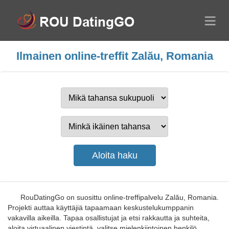
Ilmainen online-treffit Zalău, Romania
RouDatingGo on suosittu online-treffipalvelu Zalău, Romania.
Projekti auttaa käyttäjiä tapaamaan keskustelukumppanin
vakavilla aikeilla. Tapaa osallistujat ja etsi rakkautta ja suhteita,
aloita virtuaalinen viestintä, valitse mielenkiintoinen henkilö.