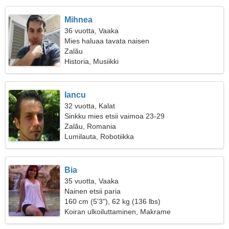
Mihnea
36 vuotta, Vaaka
Mies haluaa tavata naisen
Zalău
Historia, Musiikki
Iancu
32 vuotta, Kalat
Sinkku mies etsii vaimoa 23-29
Zalău, Romania
Lumilauta, Robotiikka
Bia
35 vuotta, Vaaka
Nainen etsii paria
160 cm (5'3"), 62 kg (136 lbs)
Koiran ulkoiluttaminen, Makrame