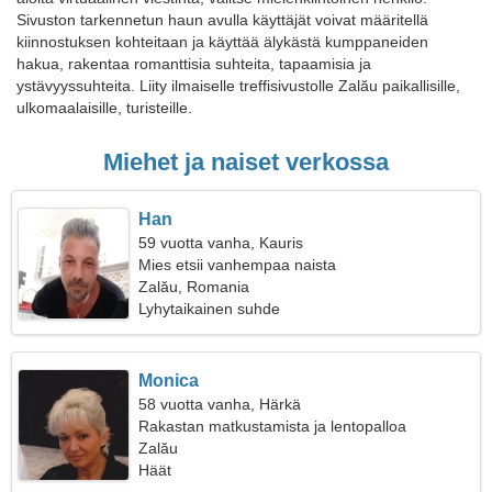
Sivuston tarkennetun haun avulla käyttäjät voivat määritellä
kiinnostuksen kohteitaan ja käyttää älykästä kumppaneiden
hakua, rakentaa romanttisia suhteita, tapaamisia ja
ystävyyssuhteita. Liity ilmaiselle treffisivustolle Zalău paikallisille,
ulkomaalaisille, turisteille.
Miehet ja naiset verkossa
Han
59 vuotta vanha, Kauris
Mies etsii vanhempaa naista
Zalău, Romania
Lyhytaikainen suhde
Monica
58 vuotta vanha, Härkä
Rakastan matkustamista ja lentopalloa
Zalău
Häät