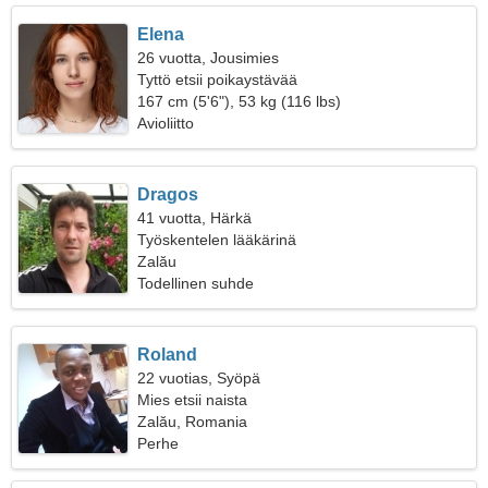
Elena
26 vuotta, Jousimies
Tyttö etsii poikaystävää
167 cm (5'6"), 53 kg (116 lbs)
Avioliitto
Dragos
41 vuotta, Härkä
Työskentelen lääkärinä
Zalău
Todellinen suhde
Roland
22 vuotias, Syöpä
Mies etsii naista
Zalău, Romania
Perhe