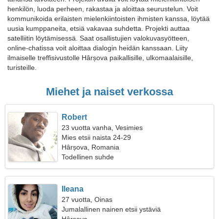
henkilön, luoda perheen, rakastaa ja aloittaa seurustelun. Voit
kommunikoida erilaisten mielenkiintoisten ihmisten kanssa, löytää
uusia kumppaneita, etsiä vakavaa suhdetta. Projekti auttaa
satelliitin löytämisessä. Saat osallistujien valokuvasyötteen,
online-chatissa voit aloittaa dialogin heidän kanssaan. Liity
ilmaiselle treffisivustolle Hârșova paikallisille, ulkomaalaisille,
turisteille.
Miehet ja naiset verkossa
Robert
23 vuotta vanha, Vesimies
Mies etsii naista 24-29
Hârșova, Romania
Todellinen suhde
Ileana
27 vuotta, Oinas
Jumalallinen nainen etsii ystäviä