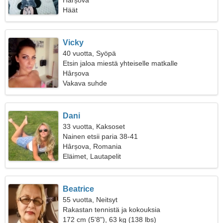
Hârșova
Häät
Vicky
40 vuotta, Syöpä
Etsin jaloa miestä yhteiselle matkalle
Hârșova
Vakava suhde
Dani
33 vuotta, Kaksoset
Nainen etsii paria 38-41
Hârșova, Romania
Eläimet, Lautapelit
Beatrice
55 vuotta, Neitsyt
Rakastan tennistä ja kokouksia
172 cm (5'8"), 63 kg (138 lbs)