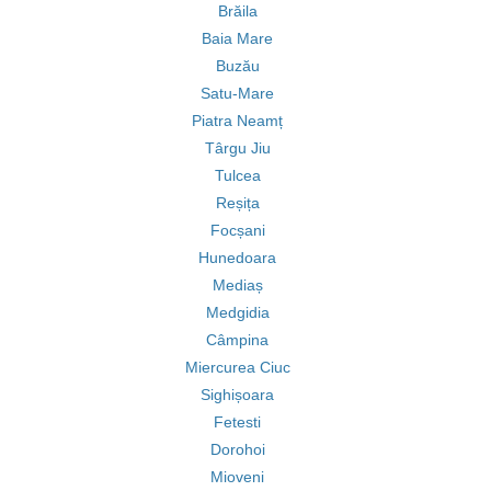
Brăila
Baia Mare
Buzău
Satu-Mare
Piatra Neamț
Târgu Jiu
Tulcea
Reșița
Focșani
Hunedoara
Mediaș
Medgidia
Câmpina
Miercurea Ciuc
Sighișoara
Fetesti
Dorohoi
Mioveni