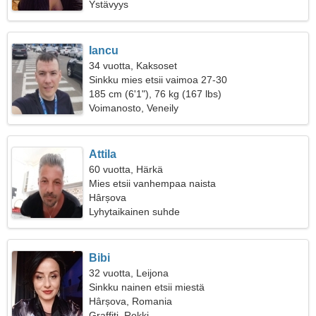
Ystävyys
Iancu
34 vuotta, Kaksoset
Sinkku mies etsii vaimoa 27-30
185 cm (6'1"), 76 kg (167 lbs)
Voimanosto, Veneily
Attila
60 vuotta, Härkä
Mies etsii vanhempaa naista
Hârșova
Lyhytaikainen suhde
Bibi
32 vuotta, Leijona
Sinkku nainen etsii miestä
Hârșova, Romania
Graffiti, Rokki