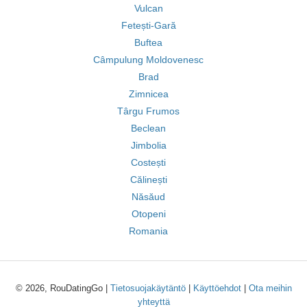
Vulcan
Fetești-Gară
Buftea
Câmpulung Moldovenesc
Brad
Zimnicea
Târgu Frumos
Beclean
Jimbolia
Costești
Călinești
Năsăud
Otopeni
Romania
© 2026, RouDatingGo |
Tietosuojakäytäntö
|
Käyttöehdot
|
Ota meihin
yhteyttä