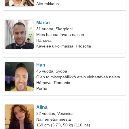
Aito rakkaus
Marco
31 vuotta, Skorpioni
Mies haluaa tavata naisen
Hârșova
Kävelee ulkoilmassa, Filosofia
Han
45 vuotta, Syöpä
Olen toimistopäällikkö etsin viehättävää naista
Hârșova, Romania
Perhe
Alina
22 vuotias, Vesimies
Nainen etsii miestä
169 cm (5'7"), 50 kg (110 lbs)