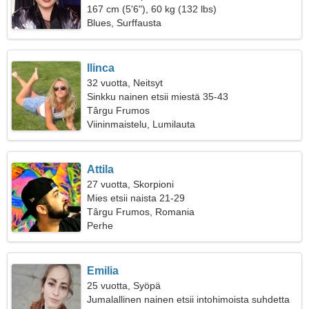
167 cm (5'6"), 60 kg (132 lbs)
Blues, Surffausta
Ilinca
32 vuotta, Neitsyt
Sinkku nainen etsii miestä 35-43
Târgu Frumos
Viininmaistelu, Lumilauta
Attila
27 vuotta, Skorpioni
Mies etsii naista 21-29
Târgu Frumos, Romania
Perhe
Emilia
25 vuotta, Syöpä
Jumalallinen nainen etsii intohimoista suhdetta