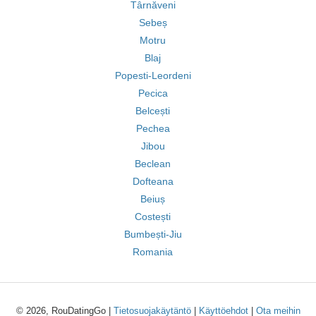
Târnăveni
Sebeș
Motru
Blaj
Popesti-Leordeni
Pecica
Belcești
Pechea
Jibou
Beclean
Dofteana
Beiuș
Costești
Bumbești-Jiu
Romania
© 2026, RouDatingGo |
Tietosuojakäytäntö
|
Käyttöehdot
|
Ota meihin