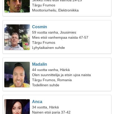
Sinkku mies etsii vaimoa 24-29
Târgu Frumos
Moottoriurheilu, Elektroniikka
Cosmin
59 vuotta vanha, Jousimies
Mies etsii vanhempaa naista 47-57
Târgu Frumos
Lyhytaikainen suhde
Madalin
44 vuotta vanha, Härkä
Olen suunnittelija ja etsin ujoa naista
Târgu Frumos, Romania
Todellinen suhde
Anca
34 vuotta, Härkä
Nainen etsii paria 37-42