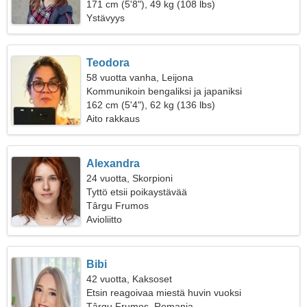
171 cm (5'8"), 49 kg (108 lbs)
Ystävyys
Teodora
58 vuotta vanha, Leijona
Kommunikoin bengaliksi ja japaniksi
162 cm (5'4"), 62 kg (136 lbs)
Aito rakkaus
Alexandra
24 vuotta, Skorpioni
Tyttö etsii poikaystävää
Târgu Frumos
Avioliitto
Bibi
42 vuotta, Kaksoset
Etsin reagoivaa miestä huvin vuoksi
Târgu Frumos, Romania