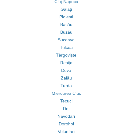
Cluj-Napoca
Galați
Ploiești
Bacău
Buzău
Suceava
Tulcea
Târgoviște
Reșița
Deva
Zalău
Turda
Miercurea Ciuc
Tecuci
Dej
Năvodari
Dorohoi
Voluntari