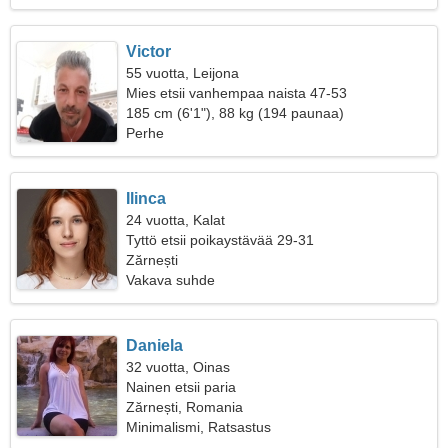
Victor
55 vuotta, Leijona
Mies etsii vanhempaa naista 47-53
185 cm (6'1"), 88 kg (194 paunaa)
Perhe
Ilinca
24 vuotta, Kalat
Tyttö etsii poikaystävää 29-31
Zărnești
Vakava suhde
Daniela
32 vuotta, Oinas
Nainen etsii paria
Zărnești, Romania
Minimalismi, Ratsastus