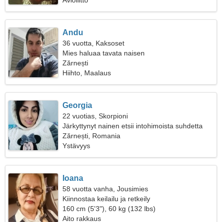
Avioliitto
Andu
36 vuotta, Kaksoset
Mies haluaa tavata naisen
Zărnești
Hiihto, Maalaus
Georgia
22 vuotias, Skorpioni
Järkyttynyt nainen etsii intohimoista suhdetta
Zărnești, Romania
Ystävyys
Ioana
58 vuotta vanha, Jousimies
Kiinnostaa keilailu ja retkeily
160 cm (5'3"), 60 kg (132 lbs)
Aito rakkaus