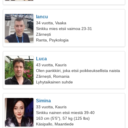
Iancu
34 vuotta, Vaaka
Sinkku mies etsii vaimoa 23-31
Zărnești
Ranta, Psykologia
Luca
43 vuotta, Kauris
Olen pankkiiri, joka etsii poikkeuksellista naista
Zărnești, Romania
Lyhytaikainen suhde
Simina
33 vuotta, Kauris
Sinkku nainen etsii miestä 39-40
163 cm (5'5"), 57 kg (125 lbs)
Käsipallo, Maantiede