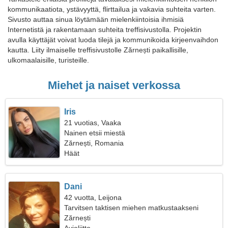
kommunikaatiota, ystävyyttä, flirttailua ja vakavia suhteita varten.
Sivusto auttaa sinua löytämään mielenkiintoisia ihmisiä
Internetistä ja rakentamaan suhteita treffisivustolla. Projektin
avulla käyttäjät voivat luoda tilejä ja kommunikoida kirjeenvaihdon
kautta. Liity ilmaiselle treffisivustolle Zărnești paikallisille,
ulkomaalaisille, turisteille.
Miehet ja naiset verkossa
Iris
21 vuotias, Vaaka
Nainen etsii miestä
Zărnești, Romania
Häät
Dani
42 vuotta, Leijona
Tarvitsen taktisen miehen matkustaakseni
Zărnești