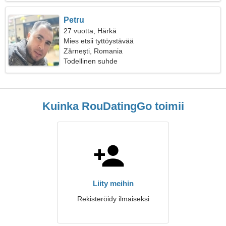
Petru
27 vuotta, Härkä
Mies etsii tyttöystävää
Zărnești, Romania
Todellinen suhde
Kuinka RouDatingGo toimii
Liity meihin
Rekisteröidy ilmaiseksi