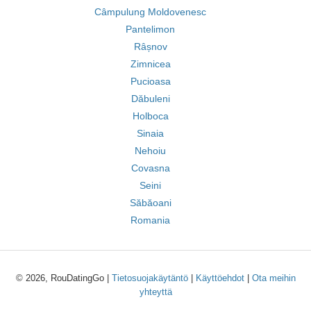
Câmpulung Moldovenesc
Pantelimon
Râșnov
Zimnicea
Pucioasa
Dăbuleni
Holboca
Sinaia
Nehoiu
Covasna
Seini
Săbăoani
Romania
© 2026, RouDatingGo |
Tietosuojakäytäntö
|
Käyttöehdot
|
Ota meihin
yhteyttä