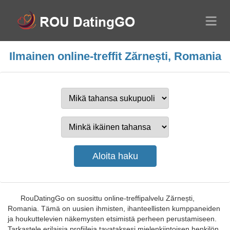
Ilmainen online-treffit Zărnești, Romania
RouDatingGo on suosittu online-treffipalvelu Zărnești,
Romania. Tämä on uusien ihmisten, ihanteellisten kumppaneiden
ja houkuttelevien näkemysten etsimistä perheen perustamiseen.
Tarkastele erilaisia profiileja tavataksesi mielenkiintoisen henkilön