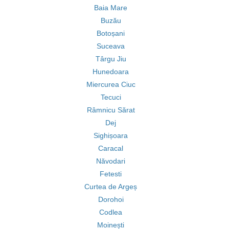
Baia Mare
Buzău
Botoșani
Suceava
Târgu Jiu
Hunedoara
Miercurea Ciuc
Tecuci
Râmnicu Sărat
Dej
Sighișoara
Caracal
Năvodari
Fetesti
Curtea de Argeș
Dorohoi
Codlea
Moinești