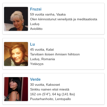
Fruzsi
59 vuotta vanha, Vaaka
Olen kiinnostunut veneilystä ja meditaatiosta
Luduș
Avioliitto
Lu
45 vuotta, Kalat
Tarvitsen iloisen ihmisen hiihtoon
Luduș, Romania
Ystävyys
Verde
30 vuotta, Kaksoset
Sinkku nainen etsii miestä
162 cm (5'4"), 64 kg (141 lbs)
Puutarhanhoito, Lentopallo