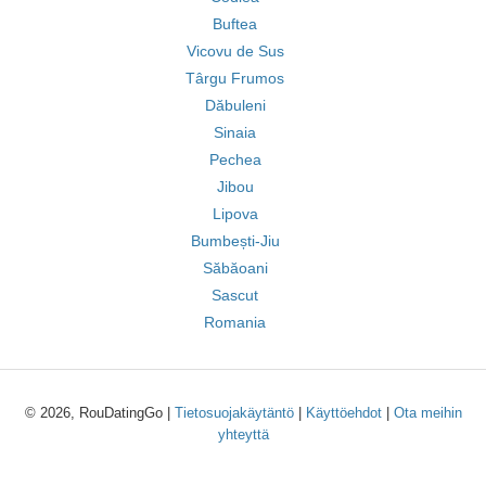
Buftea
Vicovu de Sus
Târgu Frumos
Dăbuleni
Sinaia
Pechea
Jibou
Lipova
Bumbești-Jiu
Săbăoani
Sascut
Romania
© 2026, RouDatingGo |
Tietosuojakäytäntö
|
Käyttöehdot
|
Ota meihin
yhteyttä