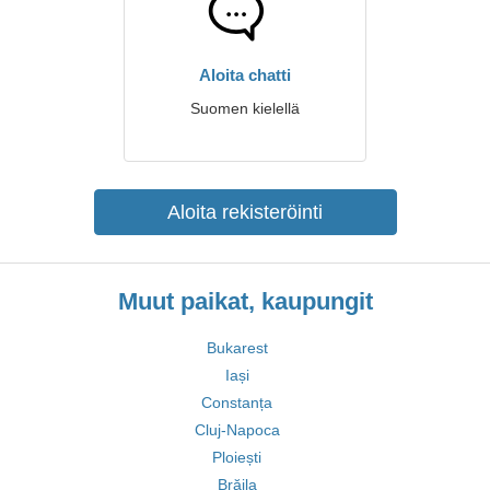
Aloita chatti
Suomen kielellä
Aloita rekisteröinti
Muut paikat, kaupungit
Bukarest
Iași
Constanța
Cluj-Napoca
Ploiești
Brăila