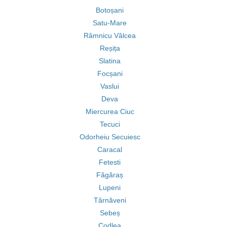
Botoșani
Satu-Mare
Râmnicu Vâlcea
Reșița
Slatina
Focșani
Vaslui
Deva
Miercurea Ciuc
Tecuci
Odorheiu Secuiesc
Caracal
Fetesti
Făgăraș
Lupeni
Târnăveni
Sebeș
Codlea