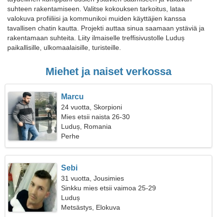
suhteen rakentamiseen. Valitse kokouksen tarkoitus, lataa
valokuva profiiliisi ja kommunikoi muiden käyttäjien kanssa
tavallisen chatin kautta. Projekti auttaa sinua saamaan ystäviä ja
rakentamaan suhteita. Liity ilmaiselle treffisivustolle Luduș
paikallisille, ulkomaalaisille, turisteille.
Miehet ja naiset verkossa
Marcu
24 vuotta, Skorpioni
Mies etsii naista 26-30
Luduș, Romania
Perhe
Sebi
31 vuotta, Jousimies
Sinkku mies etsii vaimoa 25-29
Luduș
Metsästys, Elokuva