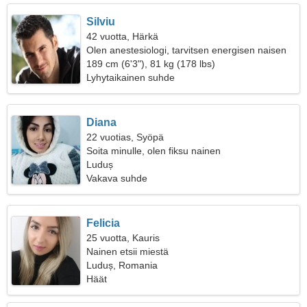
Silviu
42 vuotta, Härkä
Olen anestesiologi, tarvitsen energisen naisen
189 cm (6'3"), 81 kg (178 lbs)
Lyhytaikainen suhde
Diana
22 vuotias, Syöpä
Soita minulle, olen fiksu nainen
Luduș
Vakava suhde
Felicia
25 vuotta, Kauris
Nainen etsii miestä
Luduș, Romania
Häät