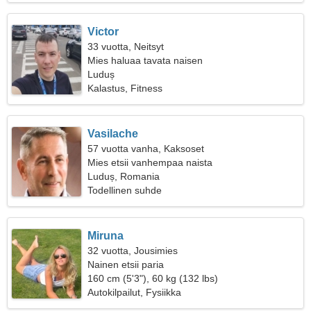
Victor
33 vuotta, Neitsyt
Mies haluaa tavata naisen
Luduș
Kalastus, Fitness
Vasilache
57 vuotta vanha, Kaksoset
Mies etsii vanhempaa naista
Luduș, Romania
Todellinen suhde
Miruna
32 vuotta, Jousimies
Nainen etsii paria
160 cm (5'3"), 60 kg (132 lbs)
Autokilpailut, Fysiikka