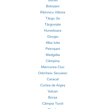
Buzău
Botoșani
Râmnicu Vâlcea
Târgu Jiu
Târgoviște
Hunedoara
Giurgiu
Alba Iulia
Petroșani
Medgidia
Câmpina
Miercurea Ciuc
Odorheiu Secuiesc
Caracal
Curtea de Argeș
Vulcan
Borșa
Câmpia Turzii