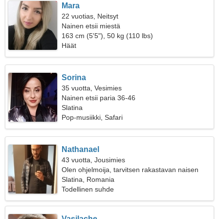
Mara
22 vuotias, Neitsyt
Nainen etsii miestä
163 cm (5'5"), 50 kg (110 lbs)
Häät
Sorina
35 vuotta, Vesimies
Nainen etsii paria 36-46
Slatina
Pop-musiikki, Safari
Nathanael
43 vuotta, Jousimies
Olen ohjelmoija, tarvitsen rakastavan naisen
Slatina, Romania
Todellinen suhde
Vasilache