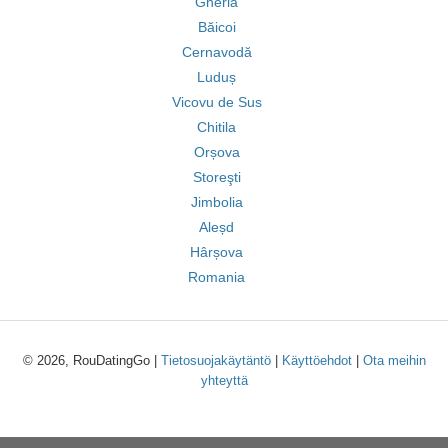
Gherla
Băicoi
Cernavodă
Luduș
Vicovu de Sus
Chitila
Orșova
Storeşti
Jimbolia
Aleșd
Hârșova
Romania
© 2026, RouDatingGo |
Tietosuojakäytäntö
|
Käyttöehdot
|
Ota meihin
yhteyttä