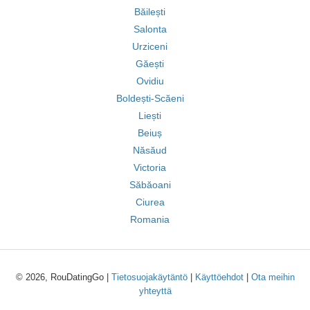
Băilești
Salonta
Urziceni
Găești
Ovidiu
Boldești-Scăeni
Liești
Beiuș
Năsăud
Victoria
Săbăoani
Ciurea
Romania
© 2026, RouDatingGo |
Tietosuojakäytäntö
|
Käyttöehdot
|
Ota meihin
yhteyttä