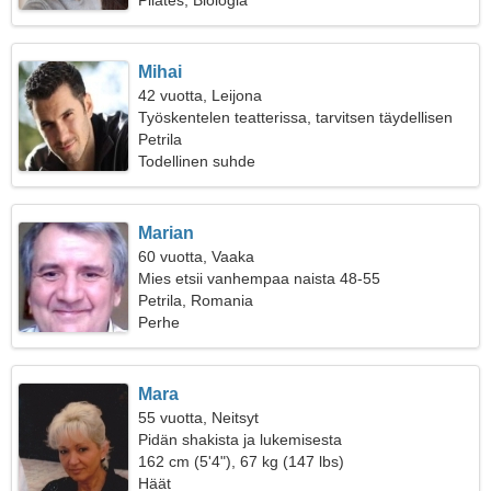
Pilates, Biologia
Mihai
42 vuotta, Leijona
Työskentelen teatterissa, tarvitsen täydellisen
naisen
Petrila
Todellinen suhde
Marian
60 vuotta, Vaaka
Mies etsii vanhempaa naista 48-55
Petrila, Romania
Perhe
Mara
55 vuotta, Neitsyt
Pidän shakista ja lukemisesta
162 cm (5'4"), 67 kg (147 lbs)
Häät