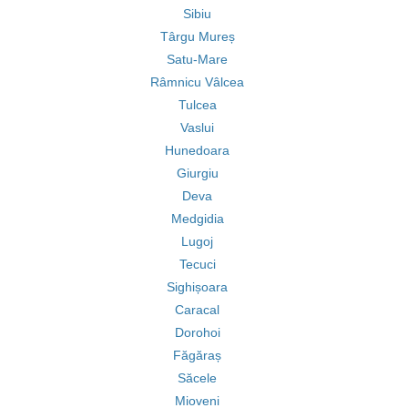
Sibiu
Târgu Mureș
Satu-Mare
Râmnicu Vâlcea
Tulcea
Vaslui
Hunedoara
Giurgiu
Deva
Medgidia
Lugoj
Tecuci
Sighișoara
Caracal
Dorohoi
Făgăraș
Săcele
Mioveni