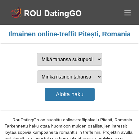
Ilmainen online-treffit Pitești, Romania
RouDatingGo on suosittu online-treffipalvelu Pitești, Romania.
Tarkennettu haku ottaa huomioon muiden osallistujien intressit
löytää sopivia kumppaneita romanttisiin treffeihin. Projektin avulla
voit ilmoittaa kiinnostuksesi henkilökohtaisessa profiilissasi ja