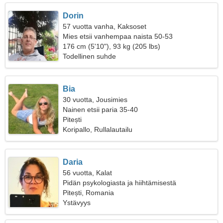
Dorin
57 vuotta vanha, Kaksoset
Mies etsii vanhempaa naista 50-53
176 cm (5'10"), 93 kg (205 lbs)
Todellinen suhde
Bia
30 vuotta, Jousimies
Nainen etsii paria 35-40
Pitești
Koripallo, Rullalautailu
Daria
56 vuotta, Kalat
Pidän psykologiasta ja hiihtämisestä
Pitești, Romania
Ystävyys