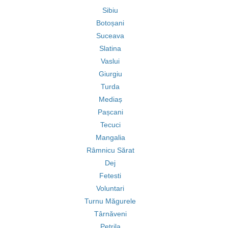
Sibiu
Botoșani
Suceava
Slatina
Vaslui
Giurgiu
Turda
Mediaș
Pașcani
Tecuci
Mangalia
Râmnicu Sărat
Dej
Fetesti
Voluntari
Turnu Măgurele
Târnăveni
Petrila