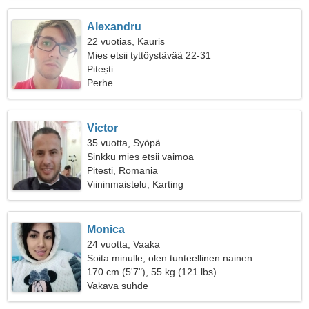
Alexandru
22 vuotias, Kauris
Mies etsii tyttöystävää 22-31
Pitești
Perhe
Victor
35 vuotta, Syöpä
Sinkku mies etsii vaimoa
Pitești, Romania
Viininmaistelu, Karting
Monica
24 vuotta, Vaaka
Soita minulle, olen tunteellinen nainen
170 cm (5'7"), 55 kg (121 lbs)
Vakava suhde