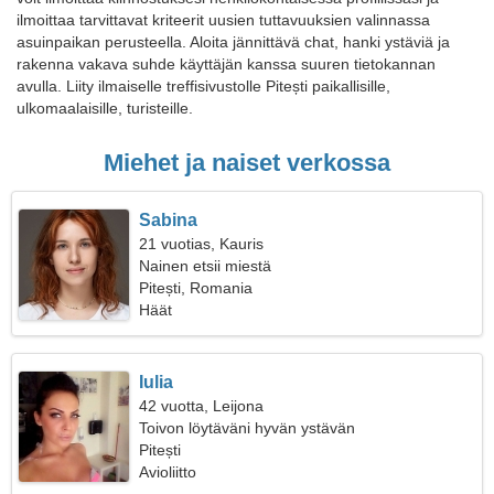
ilmoittaa tarvittavat kriteerit uusien tuttavuuksien valinnassa
asuinpaikan perusteella. Aloita jännittävä chat, hanki ystäviä ja
rakenna vakava suhde käyttäjän kanssa suuren tietokannan
avulla. Liity ilmaiselle treffisivustolle Pitești paikallisille,
ulkomaalaisille, turisteille.
Miehet ja naiset verkossa
Sabina
21 vuotias, Kauris
Nainen etsii miestä
Pitești, Romania
Häät
Iulia
42 vuotta, Leijona
Toivon löytäväni hyvän ystävän
Pitești
Avioliitto