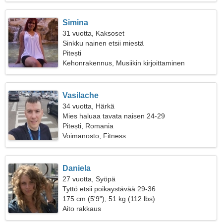
Simina
31 vuotta, Kaksoset
Sinkku nainen etsii miestä
Pitești
Kehonrakennus, Musiikin kirjoittaminen
Vasilache
34 vuotta, Härkä
Mies haluaa tavata naisen 24-29
Pitești, Romania
Voimanosto, Fitness
Daniela
27 vuotta, Syöpä
Tyttö etsii poikaystävää 29-36
175 cm (5'9"), 51 kg (112 lbs)
Aito rakkaus