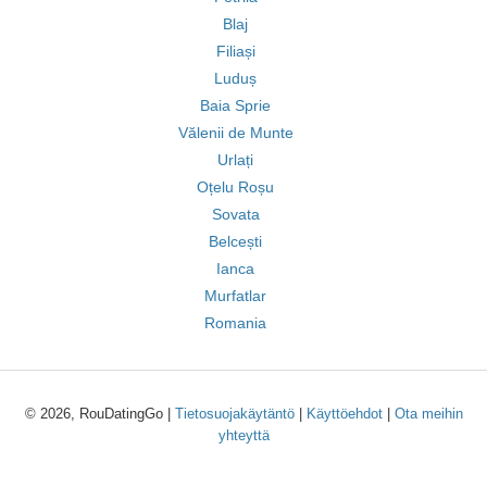
Blaj
Filiași
Luduș
Baia Sprie
Vălenii de Munte
Urlați
Oțelu Roșu
Sovata
Belcești
Ianca
Murfatlar
Romania
© 2026, RouDatingGo |
Tietosuojakäytäntö
|
Käyttöehdot
|
Ota meihin
yhteyttä