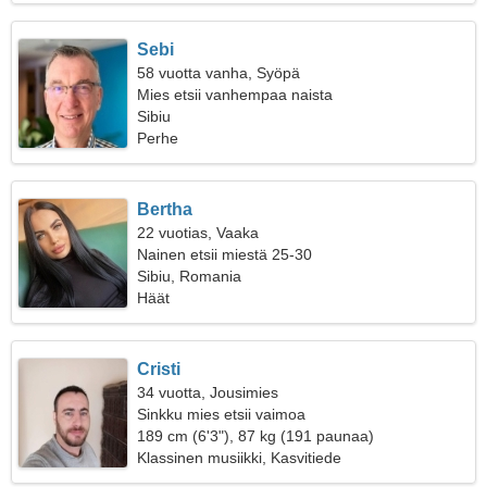
Sebi
58 vuotta vanha, Syöpä
Mies etsii vanhempaa naista
Sibiu
Perhe
Bertha
22 vuotias, Vaaka
Nainen etsii miestä 25-30
Sibiu, Romania
Häät
Cristi
34 vuotta, Jousimies
Sinkku mies etsii vaimoa
189 cm (6'3"), 87 kg (191 paunaa)
Klassinen musiikki, Kasvitiede