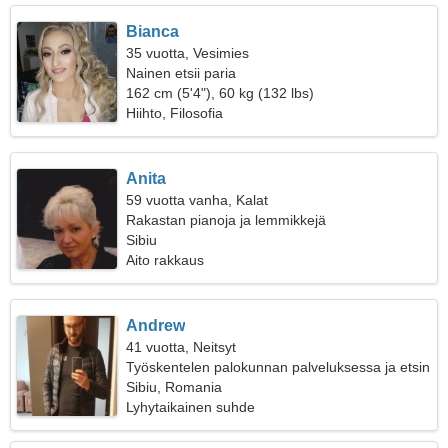
Bianca
35 vuotta, Vesimies
Nainen etsii paria
162 cm (5'4"), 60 kg (132 lbs)
Hiihto, Filosofia
Anita
59 vuotta vanha, Kalat
Rakastan pianoja ja lemmikkejä
Sibiu
Aito rakkaus
Andrew
41 vuotta, Neitsyt
Työskentelen palokunnan palveluksessa ja etsin
empaattista naista
Sibiu, Romania
Lyhytaikainen suhde