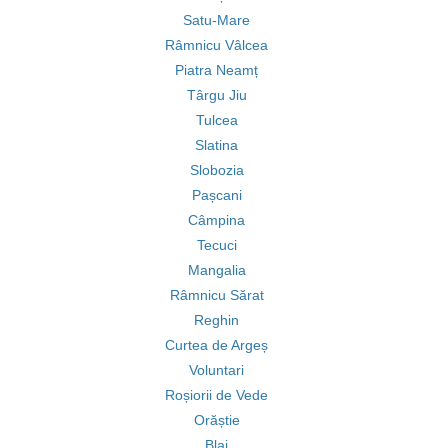
Satu-Mare
Râmnicu Vâlcea
Piatra Neamț
Târgu Jiu
Tulcea
Slatina
Slobozia
Pașcani
Câmpina
Tecuci
Mangalia
Râmnicu Sărat
Reghin
Curtea de Argeș
Voluntari
Roșiorii de Vede
Orăștie
Blaj