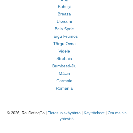
Buhuși
Breaza
Urziceni
Baia Sprie
Târgu Frumos
Târgu Ocna
Videle
Strehaia
Bumbești-Jiu
Măcin
Cormaia
Romania
© 2026, RouDatingGo |
Tietosuojakäytäntö
|
Käyttöehdot
|
Ota meihin
yhteyttä