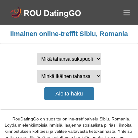
Ilmainen online-treffit Sibiu, Romania
RouDatingGo on suosittu online-treffipalvelu Sibiu, Romania.
Löydä mielenkiintoisia ihmisiä, laajenna sosiaalista piiriäsi, ilmoita
kiinnostuksen kohteesi ja valitse valtavasta tietokannasta. Yhteisö
auttaa sinua löytämään luotettavan henkilön, jonka kanssa voit