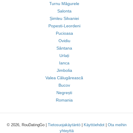
Turnu Măgurele
Salonta
Șimleu Silvaniei
Popesti-Leordeni
Pucioasa
Ovidiu
Sântana
Urlați
Ianca
Jimbolia
Valea Călugărească
Bucov
Negrești
Romania
© 2026, RouDatingGo |
Tietosuojakäytäntö
|
Käyttöehdot
|
Ota meihin
yhteyttä