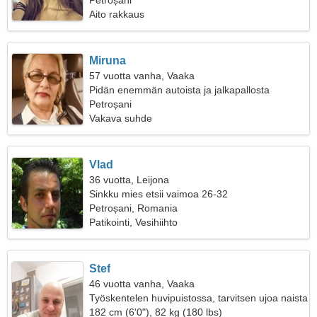
Petroșani
Aito rakkaus
Miruna
57 vuotta vanha, Vaaka
Pidän enemmän autoista ja jalkapallosta
Petroșani
Vakava suhde
Vlad
36 vuotta, Leijona
Sinkku mies etsii vaimoa 26-32
Petroșani, Romania
Patikointi, Vesihiihto
Stef
46 vuotta vanha, Vaaka
Työskentelen huvipuistossa, tarvitsen ujoa naista
182 cm (6'0"), 82 kg (180 lbs)