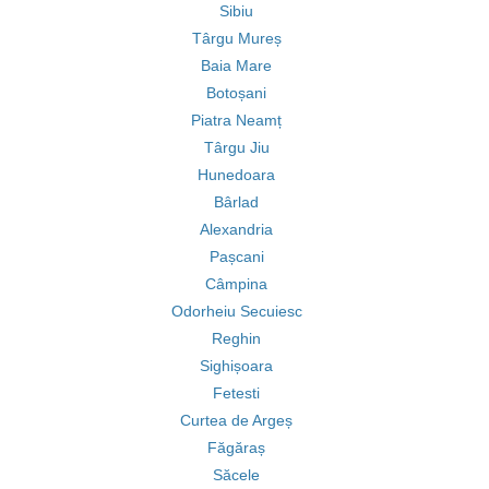
Sibiu
Târgu Mureș
Baia Mare
Botoșani
Piatra Neamț
Târgu Jiu
Hunedoara
Bârlad
Alexandria
Pașcani
Câmpina
Odorheiu Secuiesc
Reghin
Sighișoara
Fetesti
Curtea de Argeș
Făgăraș
Săcele