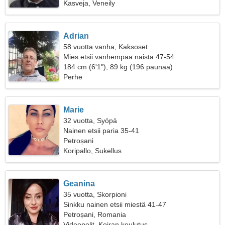
Kasveja, Veneily
Adrian
58 vuotta vanha, Kaksoset
Mies etsii vanhempaa naista 47-54
184 cm (6'1"), 89 kg (196 paunaa)
Perhe
Marie
32 vuotta, Syöpä
Nainen etsii paria 35-41
Petroșani
Koripallo, Sukellus
Geanina
35 vuotta, Skorpioni
Sinkku nainen etsii miestä 41-47
Petroșani, Romania
Videopelit, Koiran koulutus