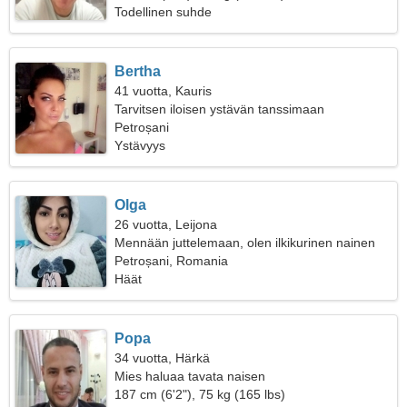
Todellinen suhde
Bertha
41 vuotta, Kauris
Tarvitsen iloisen ystävän tanssimaan
Petroșani
Ystävyys
Olga
26 vuotta, Leijona
Mennään juttelemaan, olen ilkikurinen nainen
Petroșani, Romania
Häät
Popa
34 vuotta, Härkä
Mies haluaa tavata naisen
187 cm (6'2"), 75 kg (165 lbs)