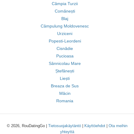
Câmpia Turzii
Comănești
Blaj
Câmpulung Moldovenesc
Urziceni
Popesti-Leordeni
Cisnădie
Pucioasa
Sânnicolau Mare
Ștefănești
Liești
Breaza de Sus
Măcin
Romania
© 2026, RouDatingGo |
Tietosuojakäytäntö
|
Käyttöehdot
|
Ota meihin
yhteyttä