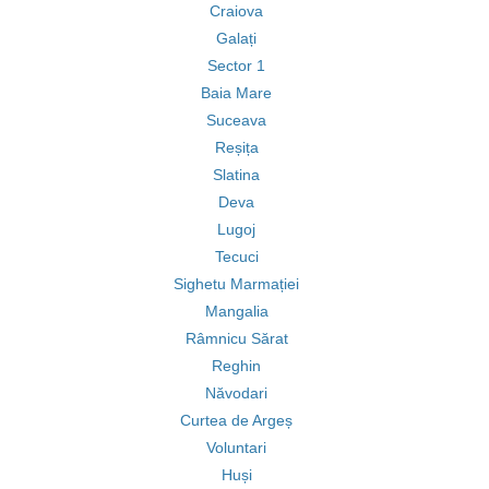
Craiova
Galați
Sector 1
Baia Mare
Suceava
Reșița
Slatina
Deva
Lugoj
Tecuci
Sighetu Marmației
Mangalia
Râmnicu Sărat
Reghin
Năvodari
Curtea de Argeș
Voluntari
Huși