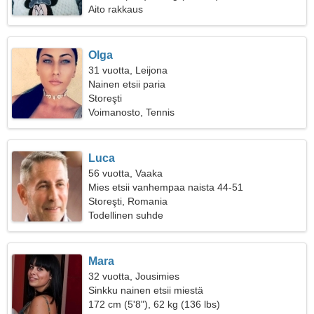
Aito rakkaus
Olga
31 vuotta, Leijona
Nainen etsii paria
Storeşti
Voimanosto, Tennis
Luca
56 vuotta, Vaaka
Mies etsii vanhempaa naista 44-51
Storeşti, Romania
Todellinen suhde
Mara
32 vuotta, Jousimies
Sinkku nainen etsii miestä
172 cm (5'8"), 62 kg (136 lbs)