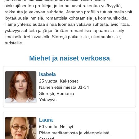
sinkkujäsenten profiileja, jotka haluavat rakentaa ystävyyttä,
rakkautta ja vakavaa suhdetta. Jäsenen profiiliin tutustumalla voit
löytää uusia ihmisiä, romanttisia kohtaamisia ja kommunikoida.
Tämä yhteisö auttaa sinua luomaan vakavia suhteita, avioliittoa,
ystävyyssuhteita ja järjestämään romanttisia tapaamisia. Liity
ilmaiselle treffisivustolle Storeşti paikallisille, ulkomaalaisille,
turisteille.
Miehet ja naiset verkossa
Isabela
25 vuotta, Kaksoset
Nainen etsii miestä 31-34
Storeşti, Romania
Ystävyys
Laura
60 vuotta, Neitsyt
Pidän meditaatiosta ja videopeleistä