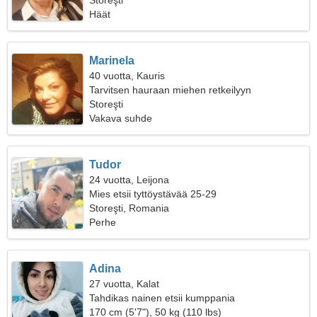
Storeşti
Häät
Marinela
40 vuotta, Kauris
Tarvitsen hauraan miehen retkeilyyn
Storeşti
Vakava suhde
Tudor
24 vuotta, Leijona
Mies etsii tyttöystävää 25-29
Storeşti, Romania
Perhe
Adina
27 vuotta, Kalat
Tahdikas nainen etsii kumppania
170 cm (5'7"), 50 kg (110 lbs)