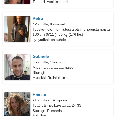
Teatteri, Vesiskootterit
Petru
42 vuotta, Kaksoset
Työskentelen toimistossa etsin energistä naista
180 cm (5'11"), 80 kg (176 lbs)
Lyhytaikainen suhde
Gabriele
35 vuotta, Skorpioni
Mies haluaa tavata naisen
Storeşti
Musiikki, Rullaluistimet
Emese
21 vuotias, Skorpioni
Tyttö etsii poikaystävää 24-33
Storeşti, Romania
Avioliitto